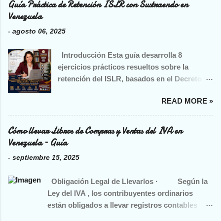
Guía Práctica de Retención ISLR con Sustraendo en
valor en aduana más tributos y gastos
Venezuela
relacionados (excepto el IVA mismo). ·
-
agosto 06, 2025
Para servicios, la base es el precio total
facturado como contraprestación. · Se
Introducción Esta guía desarrolla 8
deben incluir todos los conceptos
ejercicios prácticos resueltos sobre la
adicionales (fletes, comisiones, impuestos
retención del ISLR, basados en el Decreto
excluyendo el IVA, etc.) en la base imponible.
1808, Gaceta Oficial 36.203 del 12 de mayo
· Se deducen de la base imponible
READ MORE »
de 1997, utilizando como referencia la
descuentos y bonificaciones normales
Unidad Tributaria (UT) vigente de Bs. 43 y la
documentadas. Alícuotas Vigentes · ...
aplicación del Sustraendo (previsto en el
Cómo llevar Libros de Compras y Ventas del IVA en
Reglamento de la Ley). El objetivo es
Venezuela – Guía
fortalecer la formación, la correcta
-
septiembre 15, 2025
aplicación y el control tributario para
técnicos y profesionales contables en su día
Obligación Legal de Llevarlos · Según la
a día y ante procesos de fiscalización.
Ley del IVA , los contribuyentes ordinarios
¿Cómo aplicar el sustraendo? 📌 Fórmula
están obligados a llevar registros contables
del sustraendo: Sustraendo = 83.3334 × UT ×
adecuados , incluyendo los libros de compras y
% de retención Con UT: Bs. 43 Ejemplo para