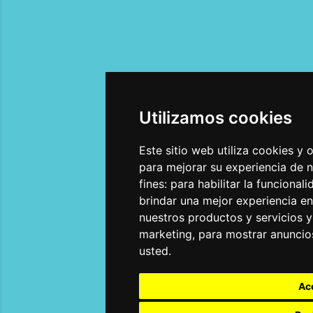
Utilizamos cookies
Utilizamos cookies
Este sitio web utiliza cookies y
Este sitio web utiliza cookies y
para mejorar su experiencia de 
para mejorar su experiencia de 
fines:
fines:
para habilitar la funcional
para habilitar la funcional
brindar una mejor experiencia en
brindar una mejor experiencia en
nuestros productos y servicios y
nuestros productos y servicios y
marketing
marketing
,
,
para mostrar anuncio
para mostrar anuncio
usted
usted
.
.
Ac
Ac