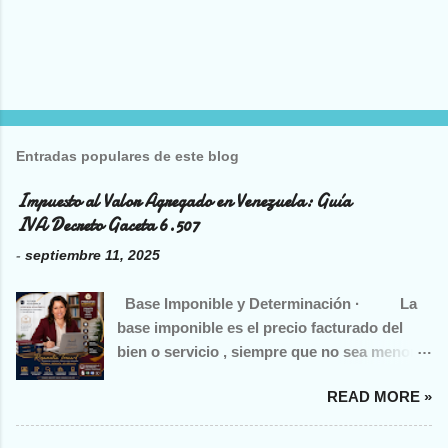
Entradas populares de este blog
Impuesto al Valor Agregado en Venezuela: Guía
IVA Decreto Gaceta 6.507
-
septiembre 11, 2025
Base Imponible y Determinación · La
base imponible es el precio facturado del
bien o servicio , siempre que no sea menor
al precio corriente de mercado. · En
READ MORE »
ventas a crédito o contado se toma el mayor
valor entre precio facturado y precio
corriente. · En importaciones, es el