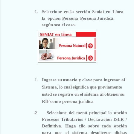
1.
Seleccione
en
la
sección
Seniat
en
Línea
la
opción
Persona
Persona Jurídica
,
según sea el caso
.
1.
Ingrese
su
usuario
y
clave
para
ingresar
al
Sistema, lo cual significa que previamente
usted se registro en el sistema al obtener su
RIF como persona jurídica
2.
Seleccione
del
menú
principal
la
opción
Procesos
Tributarios
/
Declaración ISLR /
Definitiva.
Haga clic sobre cada opción
para que el sistema despliegue dichas