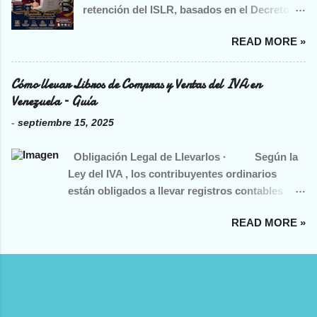
retención del ISLR, basados en el Decreto
excluyendo el IVA, etc.) en la base imponible.
1808, Gaceta Oficial 36.203 del 12 de mayo
· Se deducen de la base imponible
READ MORE »
de 1997, utilizando como referencia la
descuentos y bonificaciones normales
Unidad Tributaria (UT) vigente de Bs. 43 y la
documentadas. Alícuotas Vigentes · ...
aplicación del Sustraendo (previsto en el
Cómo llevar Libros de Compras y Ventas del IVA en
Reglamento de la Ley). El objetivo es
Venezuela – Guía
fortalecer la formación, la correcta
-
septiembre 15, 2025
aplicación y el control tributario para
técnicos y profesionales contables en su día
Obligación Legal de Llevarlos · Según la
a día y ante procesos de fiscalización.
Ley del IVA , los contribuyentes ordinarios
¿Cómo aplicar el sustraendo? 📌 Fórmula
están obligados a llevar registros contables
del sustraendo: Sustraendo = 83.3334 × UT ×
adecuados , incluyendo los libros de compras y
% de retención Con UT: Bs. 43 Ejemplo para
READ MORE »
ventas , conforme a lo establecido en los
10% de retención: Sustraendo = 83.3334 × 43
artículos relacionados con la emisión de
× 10% = Bs. 358.33 📌 Monto a Retener:
documentos y registros contables ( Artículos
Monto a retener = (Base Imponible × %
54-56 ). · Los libros forman parte de la
retención) – Sustraendo El sustraendo solo
documentación obligatoria para respaldar las
aplica a pagos a personas naturales
operaciones gravadas y calcular el impuesto. ·
residentes y conceptos señalados en el