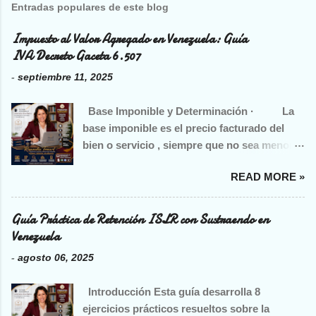
Entradas populares de este blog
Impuesto al Valor Agregado en Venezuela: Guía
IVA Decreto Gaceta 6.507
-
septiembre 11, 2025
Base Imponible y Determinación · La
base imponible es el precio facturado del
bien o servicio , siempre que no sea menor
al precio corriente de mercado. · En
READ MORE »
ventas a crédito o contado se toma el mayor
valor entre precio facturado y precio
corriente. · En importaciones, es el
Guía Práctica de Retención ISLR con Sustraendo en
valor en aduana más tributos y gastos
Venezuela
relacionados (excepto el IVA mismo). ·
-
agosto 06, 2025
Para servicios, la base es el precio total
facturado como contraprestación. · Se
Introducción Esta guía desarrolla 8
deben incluir todos los conceptos
ejercicios prácticos resueltos sobre la
adicionales (fletes, comisiones, impuestos