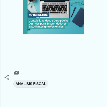
ANALISIS FISCAL
C
o