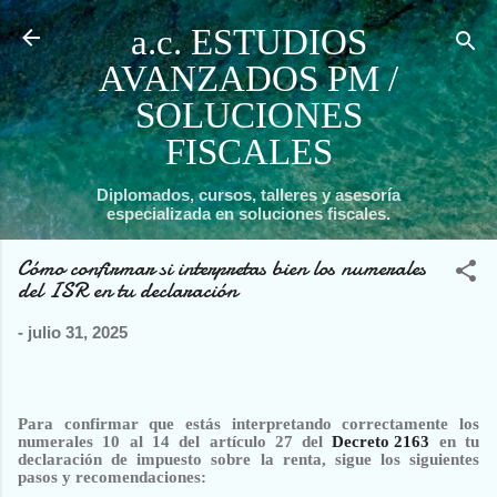
Ir al contenido principal
a.c. ESTUDIOS
AVANZADOS PM /
SOLUCIONES
FISCALES
Diplomados, cursos, talleres y asesoría
especializada en soluciones fiscales.
Cómo confirmar si interpretas bien los numerales
del ISR en tu declaración
-
julio 31, 2025
Para confirmar que estás interpretando correctamente los
numerales 10 al 14 del artículo 27 del
Decreto 2163
en tu
declaración de impuesto sobre la renta, sigue los siguientes
pasos y recomendaciones: