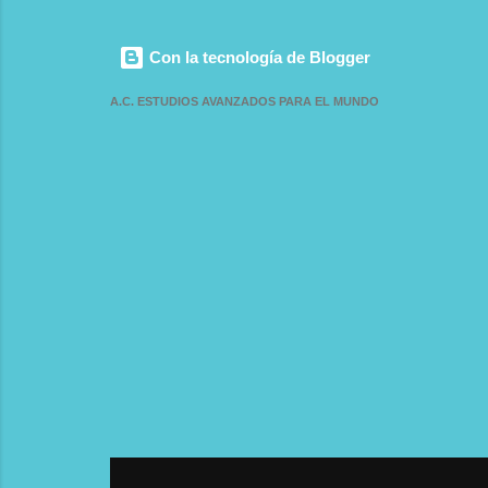
La Administración Tributaria puede exigir
decreto . 🧮 EJERCICIO 1: Honorarios
la presentación de estos libros para
profesionales – Persona natural · Base
Con la tecnología de Blogger
fiscalización, y su incumplimiento puede
imponibl...
generar sanciones y la pérdida del derecho a
A.C. ESTUDIOS AVANZADOS PARA EL MUNDO
crédito fiscal legítimo. Contenido Mínimo de
Cada Libro Libro de Compras : · Registro
cronológico de todas las compras y
adquisiciones de bienes muebles corporales y
servicios grav...