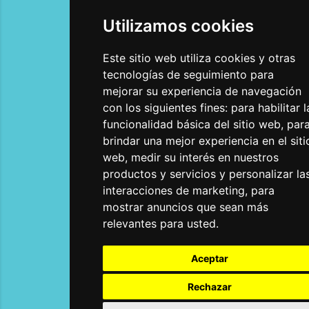
Utilizamos cookies
Utilizamos cookies
Este sitio web utiliza cookies y otras
Este sitio web utiliza cookies y otras
tecnologías de seguimiento para
tecnologías de seguimiento para
mejorar su experiencia de navegación
mejorar su experiencia de navegación
con los siguientes fines:
con los siguientes fines:
para habilitar l
para habilitar l
funcionalidad básica del sitio web
funcionalidad básica del sitio web
,
,
par
par
brindar una mejor experiencia en el siti
brindar una mejor experiencia en el siti
web
web
,
,
medir su interés en nuestros
medir su interés en nuestros
productos y servicios y personalizar la
productos y servicios y personalizar la
interacciones de marketing
interacciones de marketing
,
,
para
para
mostrar anuncios que sean más
mostrar anuncios que sean más
relevantes para usted
relevantes para usted
.
.
Aceptar
Aceptar
Rechazar
Rechazar