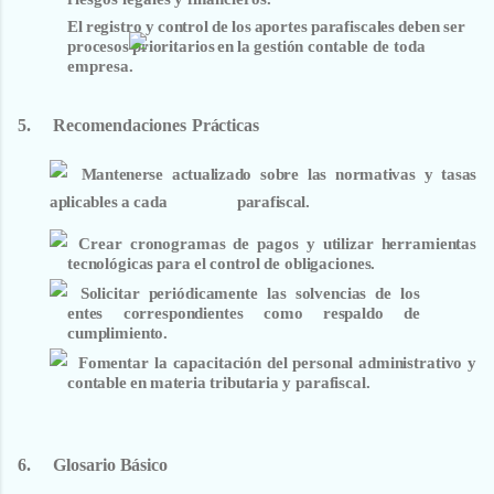
El
registro
y
control
de
los
aportes
parafiscales
deben
ser
procesos
prioritarios
en
la
gestión
contable de toda
empresa.
5.
Recomendaciones
Prácticas
Mantenerse actualizado sobre las normativas y tasas
aplicables a cada parafiscal.
Crear
cronogramas
de
pagos
y
utilizar
herramientas
tecnológicas
para
el
control
de obligaciones.
Solicitar
periódicamente
las
solvencias
de
los
entes
correspondientes
como
respaldo
de
cumplimiento.
Fomentar
la
capacitación
del
personal
administrativo
y
contable
en
materia
tributaria
y parafiscal.
6.
Glosario
Básico