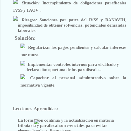
Situación
:
Incumplimiento de obligaciones parafiscales
IVSS y
FAOV
.
Riesgos
:
Sanciones
por
parte
del
IVSS
y
BANAVIH,
imposibilidad de
obtener
solvencias,
potenciales demandas
laborales.
Solución
:
Regularizar los pagos pendientes y calcular intereses
por mora.
Implementar
controles
internos
para
el
cálculo
y
declaración
oportuna
de
los parafiscales.
Capacitar al personal administrativo sobre la
normativa vigente.
Lecciones
Aprendidas
:
La formación
continua y la actualización
en
materia
tributaria y parafiscal
son
esenciales
para evitar
riesgos
legales
y financieros.