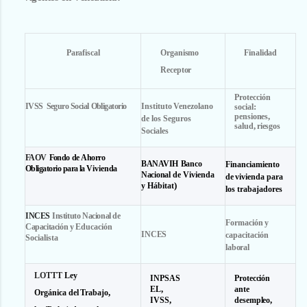
Parafiscal
Organismo
Finalidad
Receptor
Protección
Instituto
Venezolano
IVSS
Seguro
Social
Obligatorio
social
:
pensiones
,
de los Seguros
salud
,
riesgos
Sociales
FAOV
Fondo
de
Ahorro
BANAVIH
Banco
Financiamiento
Obligatorio
para
la
Vivienda
Nacional
de Vivienda
de
vivienda para
y Hábitat
)
los trabajadores
INCES
Instituto Nacional
de
Formación
y
Capacitación
y
Educación
INCES
capacitación
Socialista
laboral
LOTTT
Ley
INPSAS
Protección
EL
,
ante
Orgánica
del
Trabajo
,
IVSS
,
desempleo
,