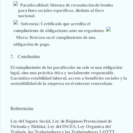
:
Parafiscalidad
Sistema
de
recaudación
de
fondos
para
fines
sociales
específicos,
distinto
al fisco
nacional.
:
Solvencia
Certificado
que
acredita el
cumplimiento
de
obligaciones
ante
un
organismo.
:
Mora
Retraso
en
el
cumplimiento
de
una
obligación
de
pago.
7.
Conclusión
El
cumplimiento
de
los
parafiscales
no
solo
es
una obligación
legal,
sino
una práctica ética y
socialmente
responsable.
Garantiza
estabilidad laboral,
acceso
a
beneficios
sociales
y
la
sostenibilidad
de
la
empresa
en
el
entorno
venezolano.
Referencias
Ley
del
Seguro
Social,
Ley
de
Régimen
Prestacional
de
Vivienda
y
Hábitat,
Ley
del
INCES,
Ley
Orgánica
del
Trabajo,
los
Trabajadores
y
las
Trabajadoras
LOTTT
.