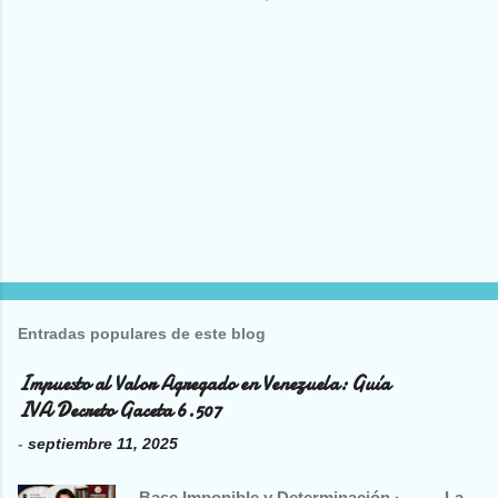
i
o
s
Entradas populares de este blog
Impuesto al Valor Agregado en Venezuela: Guía
IVA Decreto Gaceta 6.507
-
septiembre 11, 2025
Base Imponible y Determinación · La