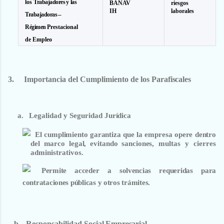
los
Trabajadores y
las
BANAV
riesgos
IH
laborales
Trabajadoras
–
Régimen
Prestacional
de Empleo
3.
Importancia
del
Cumplimiento
de
los
Parafiscales
a.
Legalidad
y
Seguridad
Jurídica
El
cumplimiento
garantiza
que
la
empresa
opere
dentro
del
marco
legal,
evitando
sanciones,
multas y cierres
administrativos.
Permite acceder a solvencias requeridas para
contrataciones públicas y otros trámites.
b.
Responsabilidad
Social
Empresarial