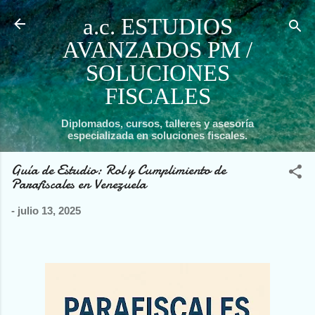
Ir al contenido principal
a.c. ESTUDIOS
AVANZADOS PM /
SOLUCIONES
FISCALES
Diplomados, cursos, talleres y asesoría
especializada en soluciones fiscales.
Guía de Estudio: Rol y Cumplimiento de
Parafiscales en Venezuela
-
julio 13, 2025