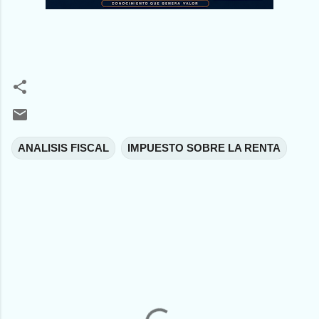
ANALISIS FISCAL
IMPUESTO SOBRE LA RENTA
C
o
m
e
n
t
a