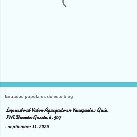
r
i
o
s
Entradas populares de este blog
Impuesto al Valor Agregado en Venezuela: Guía
IVA Decreto Gaceta 6.507
-
septiembre 11, 2025