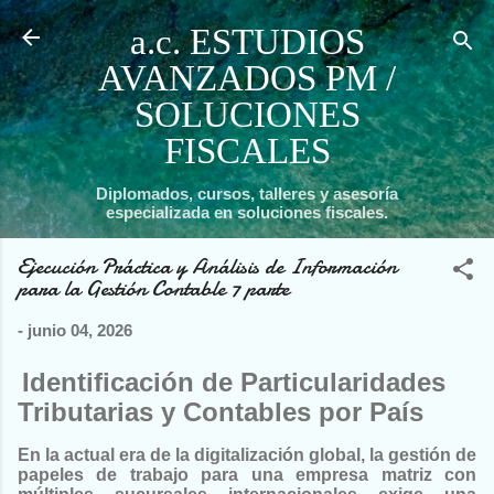
Ir al contenido principal
a.c. ESTUDIOS
AVANZADOS PM /
SOLUCIONES
FISCALES
Diplomados, cursos, talleres y asesoría
especializada en soluciones fiscales.
Ejecución Práctica y Análisis de Información
para la Gestión Contable 7 parte
-
junio 04, 2026
Identificación de Particularidades
Tributarias y Contables por País
En la actual era de la digitalización global, la gestión de
papeles de trabajo para una empresa matriz con